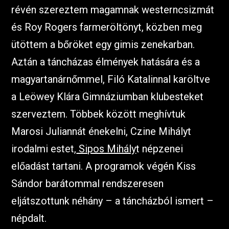
révén szereztem magamnak westerncsizmát
és Roy Rogers farmeröltönyt, közben meg
ütöttem a bőröket egy gimis zenekarban.
Aztán a táncházas élmények hatására és a
magyartanárnőmmel, Filó Katalinnal karöltve
a Leöwey Klára Gimnáziumban klubesteket
szerveztem. Többek között meghívtuk
Marosi Juliannát énekelni, Czine Mihályt
irodalmi estet,
Sipos Mihály
t népzenei
előadást tartani. A programok végén Kiss
Sándor barátommal rendszeresen
eljátszottunk néhány – a táncházból ismert –
népdalt.