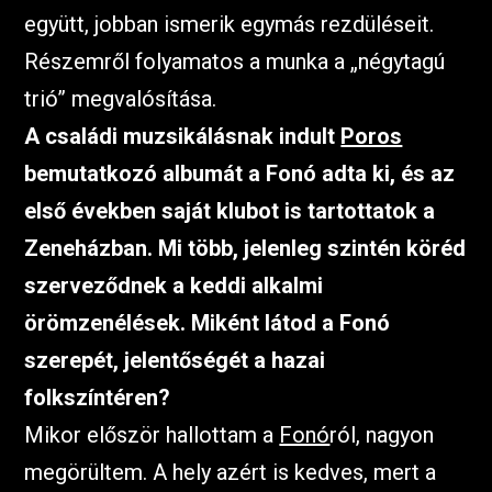
együtt, jobban ismerik egymás rezdüléseit.
Részemről folyamatos a munka a „négytagú
trió” megvalósítása.
A családi muzsikálásnak indult
Poros
bemutatkozó albumát a Fonó adta ki, és az
első években saját klubot is tartottatok a
Zeneházban. Mi több, jelenleg szintén köréd
szerveződnek a keddi alkalmi
örömzenélések. Miként látod a Fonó
szerepét, jelentőségét a hazai
folkszíntéren?
Mikor először hallottam a
Fonó
ról, nagyon
megörültem. A hely azért is kedves, mert a