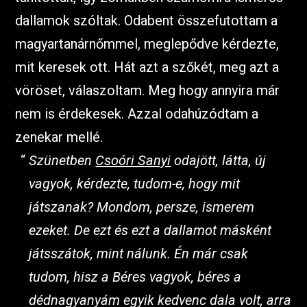
dallamok szóltak. Odabent összefutottam a
magyartanárnőmmel, meglepődve kérdezte,
mit keresek ott. Hát azt a szőkét, meg azt a
vöröset, válaszoltam. Meg hogy annyira már
nem is érdekesek. Azzal odahúzódtam a
zenekar mellé.
Szünetben
Csoóri Sanyi
odajött, látta, új
vagyok, kérdezte, tudom-e, hogy mit
játszanak? Mondom, persze, ismerem
ezeket. De ezt és ezt a dallamot másként
játsszátok, mint nálunk. Én már csak
tudom, hisz a
Béres vagyok, béres
a
dédnagyanyám egyik kedvenc dala volt, arra