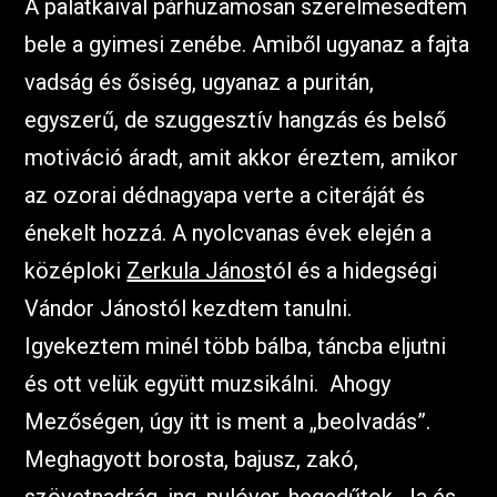
A palatkaival párhuzamosan szerelmesedtem
bele a gyimesi zenébe. Amiből ugyanaz a fajta
vadság és ősiség, ugyanaz a puritán,
egyszerű, de szuggesztív hangzás és belső
motiváció áradt, amit akkor éreztem, amikor
az ozorai dédnagyapa verte a citeráját és
énekelt hozzá. A nyolcvanas évek elején a
középloki
Zerkula János
tól és a hidegségi
Vándor Jánostól kezdtem tanulni.
Igyekeztem minél több bálba, táncba eljutni
és ott velük együtt muzsikálni. Ahogy
Mezőségen, úgy itt is ment a „beolvadás”.
Meghagyott borosta, bajusz, zakó,