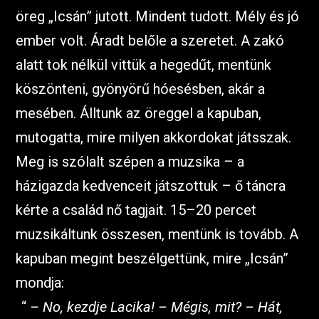
öreg „Icsán” jutott. Mindent tudott. Mély és jó
ember volt. Áradt belőle a szeretet. A zakó
alatt tok nélkül vittük a hegedűt, mentünk
köszönteni, gyönyörű hóesésben, akár a
mesében. Álltunk az öreggel a kapuban,
mutogatta, mire milyen akkordokat játsszak.
Meg is szólalt szépen a muzsika – a
házigazda kedvenceit játszottuk ­– ő táncra
kérte a család nő tagjait. 15–20 percet
muzsikáltunk összesen, mentünk is tovább. A
kapuban megint beszélgettünk, mire „Icsán”
mondja:
– No, kezdje Lacika! – Mégis, mit? – Hát,