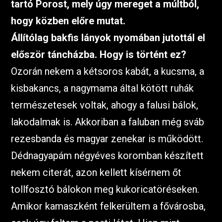
tartó Porost, mely úgy mereget a múltból,
hogy közben előre mutat.
Állítólag bakfis lányok nyomában jutottál el
először táncházba. Hogy is történt ez?
Ozorán nekem a kétsoros kabát, a kucsma, a
kisbakancs, a nagymama által kötött ruhák
természetesek voltak, ahogy a falusi bálok,
lakodalmak is. Akkoriban a faluban még sváb
rezesbanda és magyar zenekar is működött.
Dédnagyapám négyéves koromban készített
nekem citerát, azon kellett kísérnem őt
tollfosztó bálokon meg kukoricatöréseken.
Amikor kamaszként felkerültem a fővárosba,