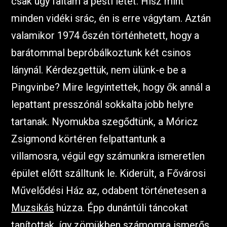
csak úgy faltam a pesti létet. Hisz mint
minden vidéki srác, én is erre vágytam. Aztán
valamikor 1974 őszén történhetett, hogy a
barátommal bepróbálkoztunk két csinos
lánynál. Kérdezgettük, nem ülünk-e be a
Pingvinbe? Mire legyintettek, hogy ők annál a
lepattant presszónál sokkalta jobb helyre
tartanak. Nyomukba szegődtünk, a Móricz
Zsigmond körtéren felpattantunk a
villamosra, végül egy számunkra ismeretlen
épület előtt szálltunk le. Kiderült, a Fővárosi
Művelődési Ház az, odabent történetesen a
Muzsikás
húzza. Épp dunántúli táncokat
tanítottak, így zömükben számomra ismerős