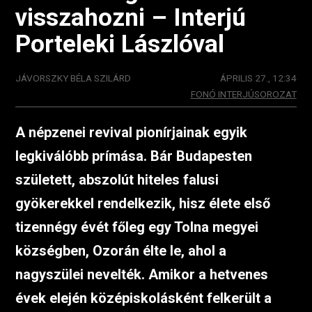
visszahozni – Interjú
Porteleki Lászlóval
JÁVORSZKY BÉLA SZILÁRD
ÁPRILIS 27., 12:34
FONÓ INTERJÚSOROZAT
A népzenei revival pionírjainak egyik
legkiválóbb prímása. Bár Budapesten
született, abszolút hiteles falusi
gyökerekkel rendelkezik, hisz élete első
tizennégy évét főleg egy Tolna megyei
községben, Ozorán élte le, ahol a
nagyszülei nevelték. Amikor a hetvenes
évek elején középiskolásként felkerült a