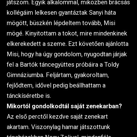
játszom. Egyik alkalommal, miközben brácsás
kollégáim lelkesen gyantáztak Sanyi háta
mögött, büszkén lépdeltem tovább, Misi
mögé. Kinyitottam a tokot, mire mindenkinek
elkerekedett a szeme. Ezt követően ajánlotta
Misi, hogy ha úgy gondolom, nyugodtan járjak
fel a Bartók táncegyüttes próbáira a Toldy
Gimnáziumba. Feljártam, gyakoroltam,
fejlődtem, idővel pedig beállhattam a
tánckíséretbe is.
Mikortól gondolkodtál saját zenekarban?
Az első perctől kezdve saját zenekart
akartam. Viszonylag hamar játszottunk