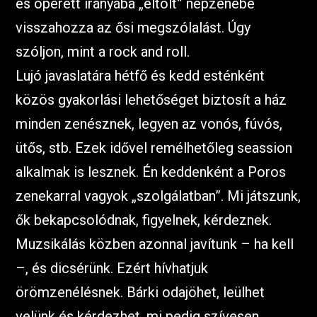
és operett irányába „eltolt” népzenébe
visszahozza az ősi megszólalást. Úgy
szóljon, mint a rock and roll.
Lujó javaslatára hétfő és kedd esténként
közös gyakorlási lehetőséget biztosít a ház
minden zenésznek, legyen az vonós, fúvós,
ütős, stb. Ezek idővel remélhetőleg seassion
alkalmak is lesznek. Én keddenként a Poros
zenekarral vagyok „szolgálatban”. Mi játszunk,
ők bekapcsolódnak, figyelnek, kérdeznek.
Muzsikálás közben azonnal javítunk – ha kell
–, és dicsérünk. Ezért hívhatjuk
örömzenélésnek. Bárki odajöhet, leülhet
velünk és kérdezhet, mi pedig szívesen