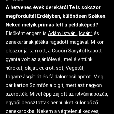
A hetvenes évek derekától Te is sokszor
megfordultál Erdélyben, különösen Széken.
Neked melyik prímás lett a példaképed?
Elsőként engem is
Ádám István „Icsán”
és
zenekarának játéka ragadott magával. Mikor
először jártam ott, a Csoóri Sanyitól kapott
gyanta volt az ajánlólevél, mellé vittünk
húrokat, olajat, cukrot, sót, Vegetát,
fogamzásgátlót és fájdalomcsillapítót. Meg
pár karton Szimfónia cigit, mert azt nagyon
szerették. Mivel épp zajlott az istvánnapozás,
egyből beosztottak bennünket különböző
zenekarokba. Nekem a végtelenül kedves,