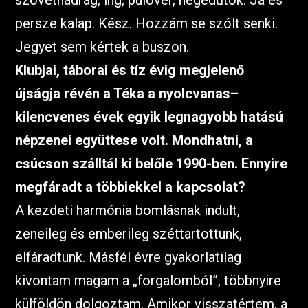
szövetnadrág, ing, pulóver, hegedűtok. Ja és
persze kalap. Kész. Hozzám se szólt senki.
Jegyet sem kértek a buszon.
Klubjai, táborai és tíz évig megjelenő
újságja révén a Téka a nyolcvanas–
kilencvenes évek egyik legnagyobb hatású
népzenei együttese volt. Mondhatni, a
csúcson szálltál ki belőle 1990-ben. Ennyire
megfáradt a többiekkel a kapcsolat?
A kezdeti harmónia bomlásnak indult,
zeneileg és emberileg széttartottunk,
elfáradtunk. Másfél évre gyakorlatilag
kivontam magam a „forgalomból”, többnyire
külföldön dolgoztam. Amikor visszatértem, a