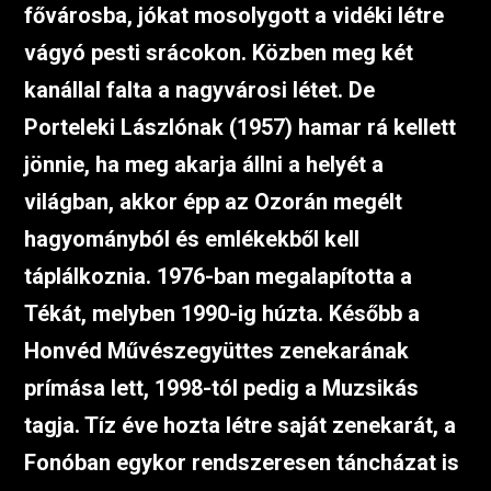
fővárosba, jókat mosolygott a vidéki létre
vágyó pesti srácokon. Közben meg két
kanállal falta a nagyvárosi létet. De
Porteleki Lászlónak (1957) hamar rá kellett
jönnie, ha meg akarja állni a helyét a
világban, akkor épp az Ozorán megélt
hagyományból és emlékekből kell
táplálkoznia. 1976-ban megalapította a
Tékát, melyben 1990-ig húzta. Később a
Honvéd Művészegyüttes zenekarának
prímása lett, 1998-tól pedig a Muzsikás
tagja. Tíz éve hozta létre saját zenekarát, a
Fonóban egykor rendszeresen táncházat is