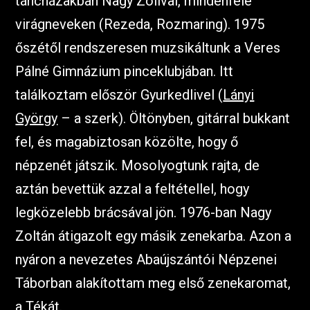
táncházakban Nagy Zolival, mindenféle
virágneveken (Rezeda, Rozmaring). 1975
őszétől rendszeresen muzsikáltunk a Veres
Pálné Gimnázium pinceklubjában. Itt
találkoztam először Gyurkedlivel (
Lányi
György
– a szerk). Öltönyben, gitárral bukkant
fel, és magabiztosan közölte, hogy ő
népzenét játszik. Mosolyogtunk rajta, de
aztán bevettük azzal a feltétellel, hogy
legközelebb brácsával jön. 1976-ban Nagy
Zoltán átigazolt egy másik zenekarba. Azon a
nyáron a nevezetes Abaújszántói Népzenei
Táborban alakítottam meg első zenekaromat,
a
Téká
t.