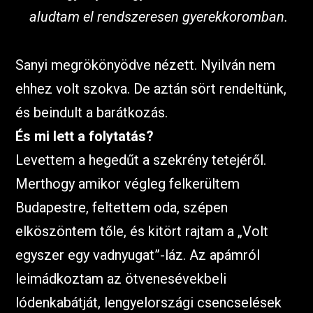
aludtam el rendszeresen gyerekkoromban.
Sanyi megrökönyödve nézett. Nyilván nem
ehhez volt szokva. De aztán sört rendeltünk,
és beindult a barátkozás.
És mi lett a folytatás?
Levettem a hegedűt a szekrény tetejéről.
Merthogy amikor végleg felkerültem
Budapestre, feltettem oda, szépen
elköszöntem tőle, és kitört rajtam a „Volt
egyszer egy vadnyugat”-láz. Az apámról
leimádkoztam az ötvenesévekbeli
lódenkabátját, lengyelországi csencselések