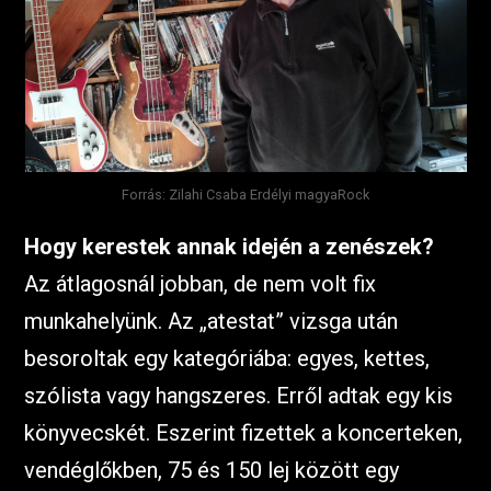
Forrás: Zilahi Csaba Erdélyi magyaRock
Hogy kerestek annak idején a zenészek?
Az átlagosnál jobban, de nem volt fix
munkahelyünk. Az „atestat” vizsga után
besoroltak egy kategóriába: egyes, kettes,
szólista vagy hangszeres. Erről adtak egy kis
könyvecskét. Eszerint fizettek a koncerteken,
vendéglőkben, 75 és 150 lej között egy