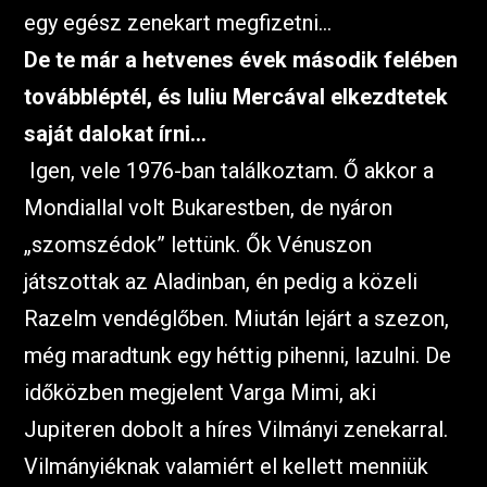
egy egész zenekart megfizetni…
De te már a hetvenes évek második felében
továbbléptél, és Iuliu Mercával elkezdtetek
saját dalokat írni…
Igen, vele 1976-ban találkoztam. Ő akkor a
Mondiallal volt Bukarestben, de nyáron
„szomszédok” lettünk. Ők Vénuszon
játszottak az Aladinban, én pedig a közeli
Razelm vendéglőben. Miután lejárt a szezon,
még maradtunk egy héttig pihenni, lazulni. De
időközben megjelent Varga Mimi, aki
Jupiteren dobolt a híres Vilmányi zenekarral.
Vilmányiéknak valamiért el kellett menniük