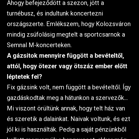
Ahogy befejeződött a szezon, jött a
turnébusz, és indultunk koncertezni
országszerte. Emlékszem, hogy Kolozsváron
mindig zsúfolásig megtelt a sportcsarnok a
Semnal M-koncerteken.
A gázsitok mennyire függött a bevételtől,
attól, hogy ötezer vagy ötszáz ember előtt
léptetek fel?
Fix gázsink volt, nem függött a bevételtől. Így
gazdáskodtak meg a hátunkon a szervezők…
Mi viszont örültünk annak, hogy telt ház van
és szeretik a dalainkat. Naivak voltunk, és ezt
jól ki is használták. Pedig a saját pénzünkből