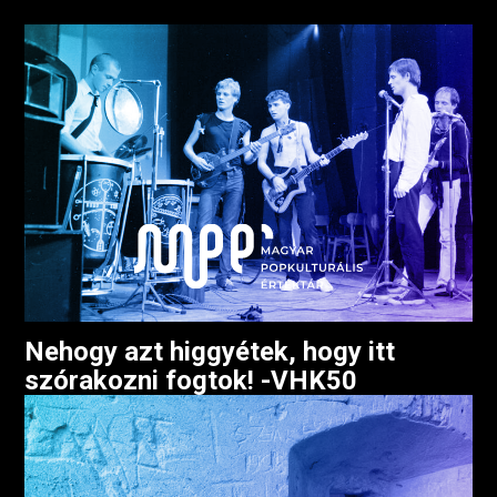
Nehogy azt higgyétek, hogy itt
szórakozni fogtok! -VHK50