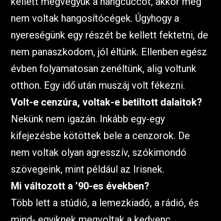
kellett megvegyük a hangcuccot, akkor még
nem voltak hangosítócégek. Úgyhogy a
nyereségünk egy részét be kellett fektetni, de
nem panaszkodom, jól éltünk. Ellenben egész
évben folyamatosan zenéltünk, alig voltunk
otthon. Egy idő után muszáj volt fékezni.
Volt-e cenzúra, voltak-e betiltott dalaitok?
Nekünk nem igazán. Inkább egy-egy
kifejezésbe kötöttek bele a cenzorok. De
nem voltak olyan agresszív, szókimondó
szövegeink, mint például az Irisnek.
Mi változott a ’90-es években?
Több lett a stúdió, a lemezkiadó, a rádió, és
mind- egyiknek megvoltak a kedvenc