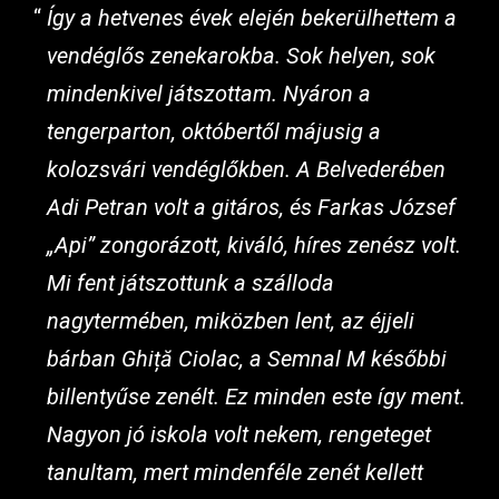
Így a hetvenes évek elején bekerülhettem a
vendéglős zenekarokba. Sok helyen, sok
mindenkivel játszottam. Nyáron a
tengerparton, októbertől májusig a
kolozsvári vendéglőkben. A Belvederében
Adi Petran volt a gitáros, és Farkas József
„Api” zongorázott, kiváló, híres zenész volt.
Mi fent játszottunk a szálloda
nagytermében, miközben lent, az éjjeli
bárban Ghiță Ciolac, a Semnal M későbbi
billentyűse zenélt. Ez minden este így ment.
Nagyon jó iskola volt nekem, rengeteget
tanultam, mert mindenféle zenét kellett