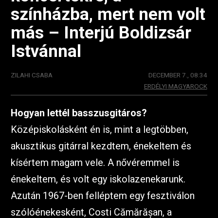
színházba, mert nem volt
más – Interjú Boldizsár
Istvánnal
ZILAHI CSABA
DECEMBER 7., 08:34
ERDÉLYI MAGYAROCK
Hogyan lettél basszusgitáros?
Középiskolásként én is, mint a legtöbben,
akusztikus gitárral kezdtem, énekeltem és
kísértem magam vele. A nővéremmel is
énekeltem, és volt egy iskolazenekarunk.
Azután 1967-ben felléptem egy fesztiválon
szólóénekesként, Costi Cămărășan, a