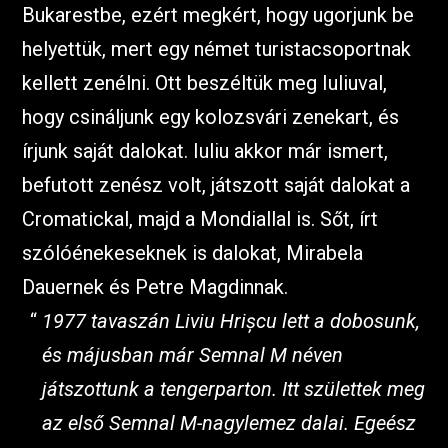
Bukarestbe, ezért megkért, hogy ugorjunk be
helyettük, mert egy német turistacsoportnak
kellett zenélni. Ott beszéltük meg Iuliuval,
hogy csináljunk egy kolozsvári zenekart, és
írjunk saját dalokat. Iuliu akkor már ismert,
befutott zenész volt, játszott saját dalokat a
Cromatickal, majd a Mondiallal is. Sőt, írt
szólóénekeseknek is dalokat, Mirabela
Dauernek és Petre Magdinnak.
1977 tavaszán Liviu Hrișcu lett a dobosunk,
és májusban már Semnal M néven
játszottunk a tengerparton. Itt születtek meg
az első Semnal M-nagylemez dalai. Egeész