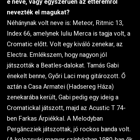
e neve, vagy egyszerűen az étteremről
nevezték el magukat?
Néhánynak volt neve is: Meteor, Ritmic 13,
Index 66, amelynek Iuliu Merca is tagja volt, a
Cromatic előtt. Volt egy kiváló zenekar, az
Electra. Emlékszem, hogy nagyon jól
játszották a Beatles-dalokat. Tamás Gabi
énekelt benne, Győri Laci meg gitározott. Ő
aztán a Casa Armatei (Hadsereg Háza)
zenekarába került, Gabi pedig egy ideig a
Cromatickal játszott, majd az Acustic T 74-
ben Farkas Árpiékkal. A Melodyban
Pergăncziek játszottak, jó rockos banda volt.
(A kolozsvári magyar színházban 1980-ban ők