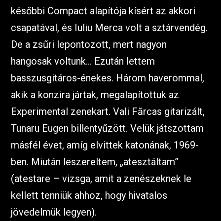
későbbi Compact alapítója kísért az akkori
csapatával, és Iuliu Merca volt a sztárvendég.
De a zsűri lepontozott, mert nagyon
hangosak voltunk… Ezután lettem
basszusgitáros-énekes. Három haverommal,
akik a konzira jártak, megalapítottuk az
Experimental zenekart. Vali Fărcas gitarizált,
Tunaru Eugen billentyűzött. Velük játszottam
másfél évet, amíg elvittek katonának, 1969-
ben. Miután leszereltem, „atesztáltam”
(atestare – vizsga, amit a zenészeknek le
kellett tenniük ahhoz, hogy hivatalos
jövedelmük legyen).