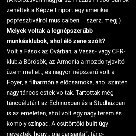
zenéltek a Képzelt riport egy amerikai
popfesztiválról musicalben – szerz. megj.)
Melyek voltak a legnépszerűbb
munkásklubok, ahol élő zene szólt?
Volt a Fások az Óvárban, a Vasas- vagy CFR-
klub,a Bőrösök, az Armonia a mozdonyjavító
üzem mellett, és nagyon népszerű volt a
Foyer, a filharmónia előcsarnoka, ahol szintén
nagy táncos estek voltak. Tartottak még
táncdélutánt az Echinoxban és a Studházban
is az emeleten, ahol volt egy nagy terem és
komoly színpad. A csütörtöki bulit úgy
nevezték, hogy „joia dansantă”, tánc-