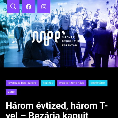
Ugrás
a
tartalomhoz
jávorszky béla szilárd
kiállítás
magyar zene háza
poptörténet
zene
Három évtized, három T-
vel – Bezárja kapuit