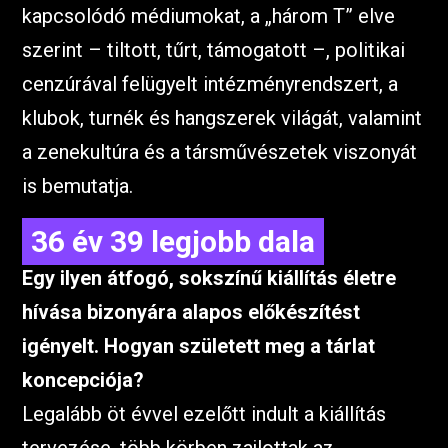
kapcsolódó médiumokat, a „három T” elve
szerint – tiltott, tűrt, támogatott –, politikai
cenzúrával felügyelt intézményrendszert, a
klubok, turnék és hangszerek világát, valamint
a zenekultúra és a társművészetek viszonyát
is bemutatja.
36 év 39 legjobb dala
Egy ilyen átfogó, sokszínű kiállítás életre
hívása bizonyára alapos előkészítést
igényelt. Hogyan született meg a tárlat
koncepciója?
Legalább öt évvel ezelőtt indult a kiállítás