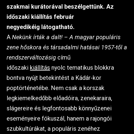
szakmai kurátorával beszélgettünk. Az
időszaki kiállítás február
negyedikéig látogatható.
A
Nekünk írták a dalt! – A magyar populáris
zene hőskora és társadalmi hatásai 1957-től a
rendszerváltozásig
című
időszaki
kiállítás
nyolc tematikus blokkra
bontva nyújt betekintést a Kádár-kor
poptörténetébe. Nem csak a korszak
legkiemelkedőbb előadóira, zenekaraira,
slágereire és legfontosabb könnyűzenei
eseményeire fókuszál, hanem a rajongói
szubkultúrákat, a populáris zenéhez