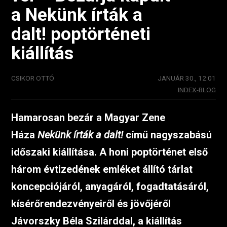
a Nekünk írták a
dalt! poptörténeti
kiállítás
CSIKOR OTTÓ
JANUÁR 30., 12:01
INDEX-BLOG
Hamarosan bezár a Magyar Zene
Háza
Nekünk írták a dalt!
című nagyszabású
időszaki kiállítása. A honi poptörténet első
három évtizedének emléket állító tárlat
koncepciójáról, anyagáról, fogadtatásáról,
kísérőrendezvényeiről és jövőjéről
Jávorszky Béla Szilárddal, a kiállítás