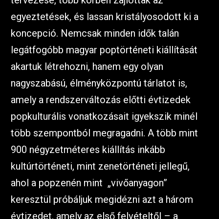
tervezése, több körben zajlottak az
egyeztetések, és lassan kristályosodott ki a
koncepció. Nemcsak minden idők talán
legátfogóbb magyar poptörténeti kiállítását
akartuk létrehozni, hanem egy olyan
nagyszabású, élményközpontú tárlatot is,
amely a rendszerváltozás előtti évtizedek
popkulturális vonatkozásait igyekszik minél
több szempontból megragadni. A több mint
900 négyzetméteres kiállítás inkább
kultúrtörténeti, mint zenetörténeti jellegű,
ahol a popzenén mint „vivőanyagon”
keresztül próbáljuk megidézni azt a három
évtizedet, amely az első felvételtől – a