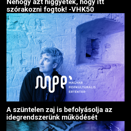
Nehogy azt higgyétek, hogy itt
szórakozni fogtok! -VHK50
A szüntelen zaj is befolyásolja az
idegrendszerünk működését