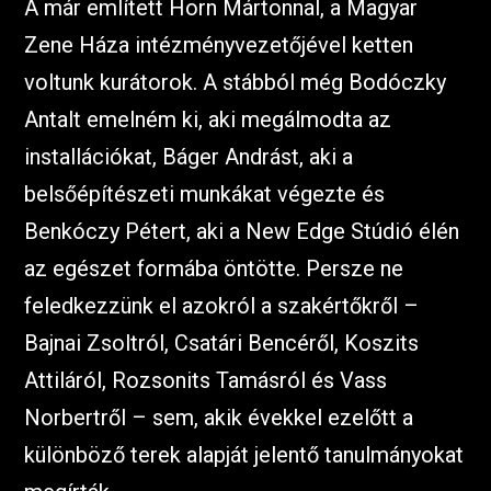
A már említett Horn Mártonnal, a Magyar
Zene Háza intézményvezetőjével ketten
voltunk kurátorok. A stábból még Bodóczky
Antalt emelném ki, aki megálmodta az
installációkat, Báger Andrást, aki a
belsőépítészeti munkákat végezte és
Benkóczy Pétert, aki a New Edge Stúdió élén
az egészet formába öntötte. Persze ne
feledkezzünk el azokról a szakértőkről –
Bajnai Zsoltról, Csatári Bencéről, Koszits
Attiláról, Rozsonits Tamásról és Vass
Norbertről – sem, akik évekkel ezelőtt a
különböző terek alapját jelentő tanulmányokat