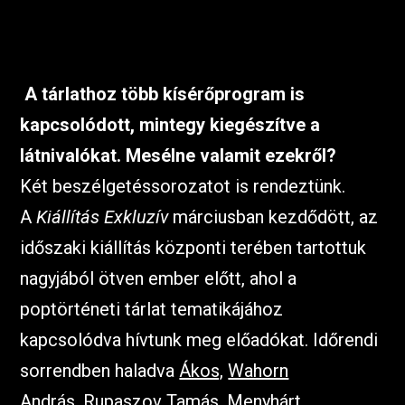
A tárlathoz több kísérőprogram is
kapcsolódott, mintegy kiegészítve a
látnivalókat. Mesélne valamit ezekről?
Két beszélgetéssorozatot is rendeztünk.
A
Kiállítás Exkluzív
márciusban kezdődött, az
időszaki kiállítás központi terében tartottuk
nagyjából ötven ember előtt, ahol a
poptörténeti tárlat tematikájához
kapcsolódva hívtunk meg előadókat. Időrendi
sorrendben haladva
Ákos,
Wahorn
András,
Rupaszov Tamás, Menyhárt