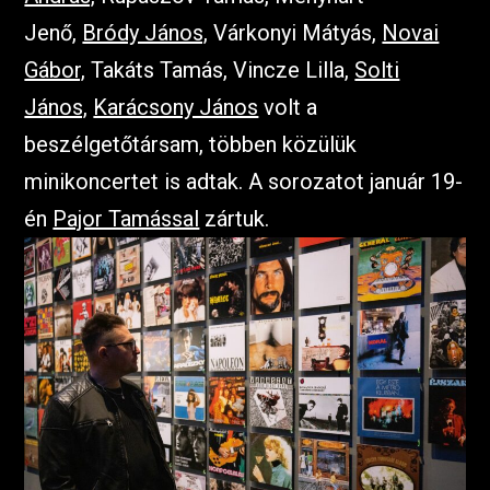
Jenő,
Bródy János,
Várkonyi Mátyás,
Novai
Gábor,
Takáts Tamás, Vincze Lilla,
Solti
János,
Karácsony János
volt a
beszélgetőtársam, többen közülük
minikoncertet is adtak. A sorozatot január 19-
én
Pajor Tamással
zártuk.