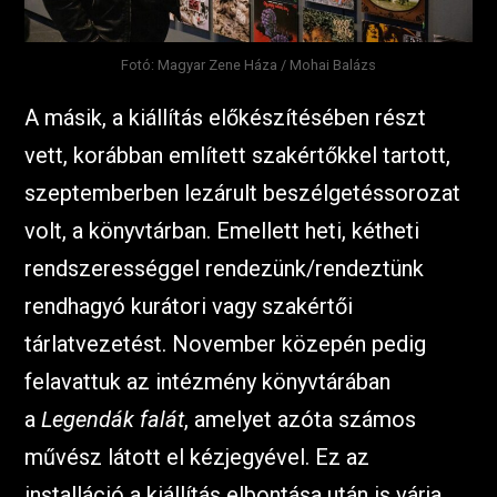
Fotó: Magyar Zene Háza / Mohai Balázs
A másik, a kiállítás előkészítésében részt
vett, korábban említett szakértőkkel tartott,
szeptemberben lezárult beszélgetéssorozat
volt, a könyvtárban. Emellett heti, kétheti
rendszerességgel rendezünk/rendeztünk
rendhagyó kurátori vagy szakértői
tárlatvezetést. November közepén pedig
felavattuk az intézmény könyvtárában
a
Legendák falát
, amelyet azóta számos
művész látott el kézjegyével. Ez az
installáció a kiállítás elbontása után is várja