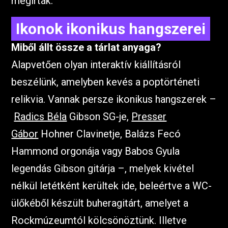
megírták.
Ikonok ikonikus hangszerei
Miből állt össze a tárlat anyaga?
Alapvetően olyan interaktív kiállításról
beszélünk, amelyben kevés a poptörténeti
relikvia. Vannak persze ikonikus hangszerek –
Radics Béla
Gibson SG-je,
Presser
Gábor
Hohner Clavinetje, Balázs Fecó
Hammond orgonája vagy Babos Gyula
legendás Gibson gitárja –, melyek kivétel
nélkül letétként kerültek ide, beleértve a WC-
ülőkéből készült buheragitárt, amelyet a
Rockmúzeumtól kölcsönöztünk. Illetve