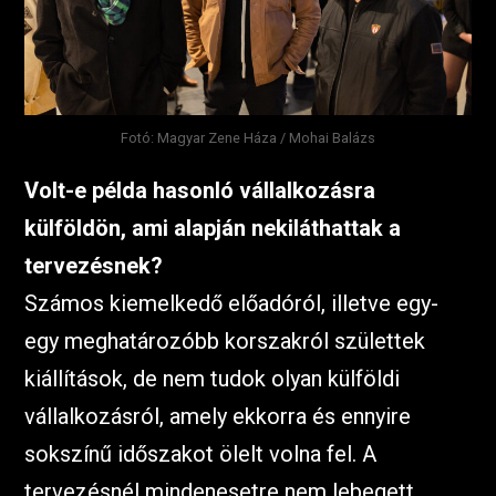
Fotó: Magyar Zene Háza / Mohai Balázs
Volt-e példa hasonló vállalkozásra
külföldön, ami alapján nekiláthattak a
tervezésnek?
Számos kiemelkedő előadóról, illetve egy-
egy meghatározóbb korszakról születtek
kiállítások, de nem tudok olyan külföldi
vállalkozásról, amely ekkorra és ennyire
sokszínű időszakot ölelt volna fel. A
tervezésnél mindenesetre nem lebegett