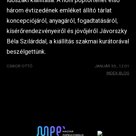
három évtizedének emléket állító tárlat
koncepciójáról, anyagáról, fogadtatásáról,
kísérőrendezvényeiről és jövőjéről Jávorszky
Béla Szilárddal, a kiállítás szakmai kurátorával
beszélgettünk.
CSIKOR OTTÓ
JANUÁR 30., 12:01
INDEX-BLOG