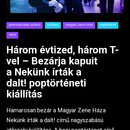
jávorszky béla szilárd
kiállítás
magyar zene háza
poptörténet
zene
Három évtized, három T-
vel – Bezárja kapuit
a Nekünk írták a
dalt! poptörténeti
kiállítás
Hamarosan bezár a Magyar Zene Háza
Nekünk írták a dalt! című nagyszabású
időszaki kiállítása. A honi poptörténet első