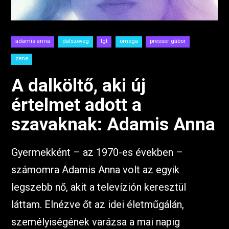
adamis anna
dalszöveg
lgt
omega
presser gábor
zene
A dalköltő, aki új
értelmet adott a
szavaknak: Adamis Anna
Gyermekként – az 1970-es években ­–
számomra Adamis Anna volt az egyik
legszebb nő, akit a televízión keresztül
láttam. Elnézve őt az idei életműgálán,
személyiségének varázsa a mai napig