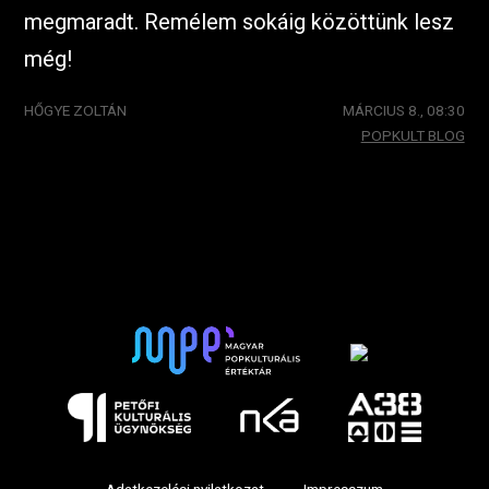
megmaradt. Remélem sokáig közöttünk lesz
még!
HŐGYE ZOLTÁN
MÁRCIUS 8., 08:30
POPKULT BLOG
Adatkezelési nyilatkozat
Impresszum