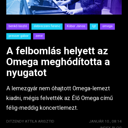
benkő lászló
debreczeni ferenc
Kóbor János
lgt
omega
presser gábor
zene
A felbomlás helyett az
Omega meghódította a
nyugatot
A lemezgyár nem óhajtott Omega-lemezt
kiadni, mégis felvették az Élő Omega című
félig-meddig koncertlemezt.
DITZENDY ATTILA ARISZTID
JANUÁR 10., 08:14
INDEX-BLOG