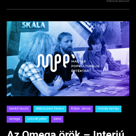
benkő lászló
debreczeni ferenc
Kóbor János
mihály tamás
omega
schrott péter
zene
Az Omega örök – Interjú