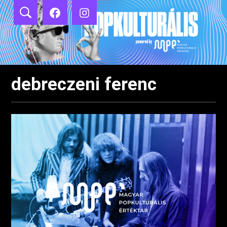
Ugrás
Popkulturális
a
blog
tartalomhoz
debreczeni ferenc