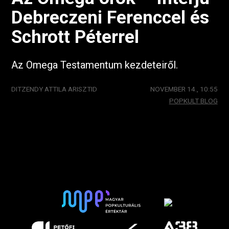
Debreczeni Ferenccel és
Schrott Péterrel
Az Omega Testamentum kezdeteiről.
DITZENDY ATTILA ARISZTID
NOVEMBER 14., 10:55
POPKULT BLOG