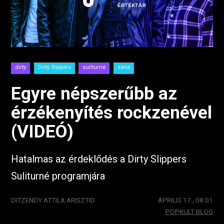
dirty
Dirty Slippers
suliturné
zene
Egyre népszerűbb az
érzékenyítés rockzenével
(VIDEÓ)
Hatalmas az érdeklődés a Dirty Slippers
Suliturné programjára
DITZENDY ATTILA ARISZTID
ÁPRILIS 17., 08:01
POPKULT BLOG