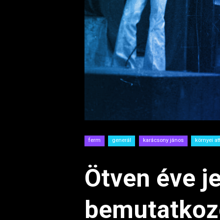
ferm
generál
karácsony jános
környei att
Ötven éve j
bemutatkoz