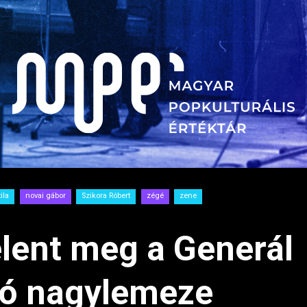
ila
novai gábor
Szikora Róbert
zégé
zene
elent meg a Generál
ó nagylemeze