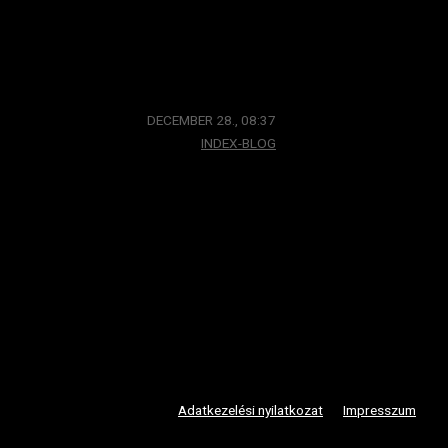
DECEMBER 28., 08:37
INDEX-BLOG
Adatkezelési nyilatkozat
Impresszum