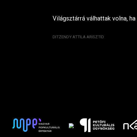
Világsztárrá válhattak volna, 
DITZENDY ATTILA ARISZTID