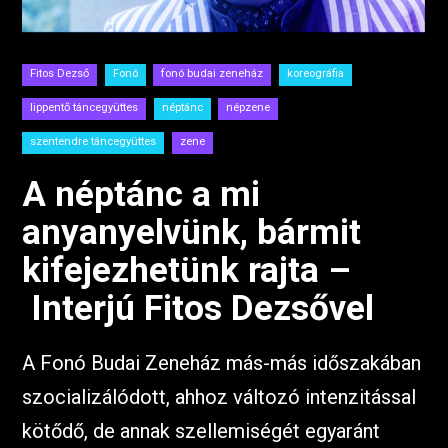
Fitos Dezső
Fonó
fonó budai zeneház
koreográfia
lippentő táncegyüttes
néptánc
népzene
szentendre táncegyüttes
zene
A néptánc a mi
anyanyelvünk, bármit
kifejezhetünk rajta –
Interjú Fitos Dezsővel
A Fonó Budai Zeneház más-más időszakában
szocializálódott, ahhoz változó intenzitással
kötődő, de annak szellemiségét egyaránt