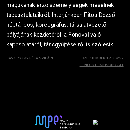
magukénak érző személyiségek mesélnek
tapasztalataikról. Interjúnkban Fitos Dezső
néptáncos, koreográfus, társulatvezető
pályájának kezdetéről, a Fonóval való
kapcsolatáról, táncgyűjtéseiről is szó esik.
JÁVORSZKY BÉLA SZILÁRD
SZEPTEMBER 12., 08:52
FONÓ INTERJÚSOROZAT