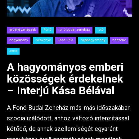
erdélyi zenészek
Fonó
fonó budai zeneház
fotó
hagyomány
iveskönyv
Kása Béla
néphagyomány
népzene
zene
A hagyományos emberi
közösségek érdekelnek
– Interjú Kása Bélával
A Fonó Budai Zeneház más-más időszakában
szocializálódott, ahhoz változó intenzitással
kötődő, de annak szellemiségét egyaránt