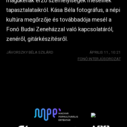
magukénak érző személyiségek mesélnek
tapasztalataikról. Kása Béla fotográfus, a népi
kultúra megőrzője és továbbadója mesél a
Fonó Budai Zeneházzal való kapcsolatáról,
zenéről, gitárkészítésről.
JÁVORSZKY BÉLA SZILÁRD
ÁPRILIS 11., 10:21
FONÓ INTERJÚSOROZAT