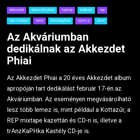
akkezdet
akkezdet phiai
hiphop
kottazűr
rap
rep mixtape
saiid
tranzkaphka
újonc p
zene
Az Akváriumban
dedikálnak az Akkezdet
Phiai
Az Akkezdet Phiai a 20 éves Akkezdet album
apropóján tart dedikálást február 17-én az
Akváriumban. Az eseményen megvásárolható
lesz több lemez is, mint például a Kottazűr, a
REP mixtape kazettán és CD-n is, illetve a
trAnzKaPHka Kastély CD-je is.