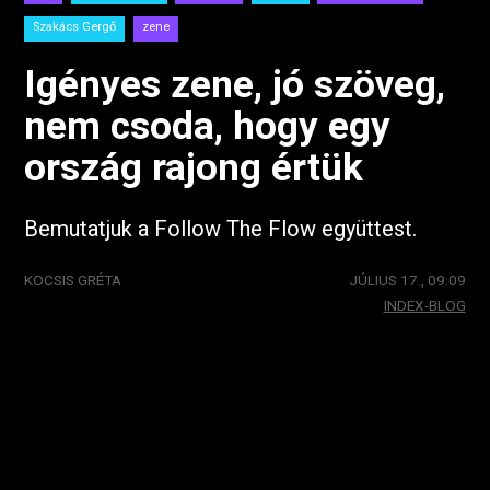
Szakács Gergő
zene
Igényes zene, jó szöveg,
nem csoda, hogy egy
ország rajong értük
Bemutatjuk a Follow The Flow együttest.
KOCSIS GRÉTA
JÚLIUS 17., 09:09
INDEX-BLOG