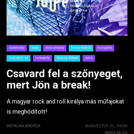
csókkirály
dolly
elvis presley
fenyő miklós
hungaria
rock and roll
rockabilly
Szikora Róbert
zene
Csavard fel a szőnyeget,
mert Jön a break!
A magyar rock and roll királya más műfajokat
is meghódított!
BIRTALAN ANDREA
AUGUSZTUS 21., 09:00
INDEX-BLOG