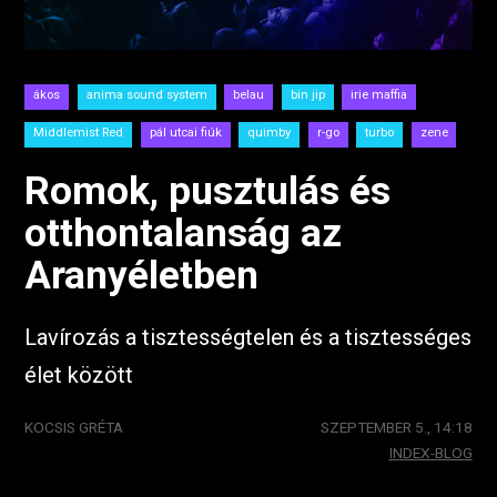
ákos
anima sound system
belau
bin jip
irie maffia
Middlemist Red
pál utcai fiúk
quimby
r-go
turbo
zene
Romok, pusztulás és
otthontalanság az
Aranyéletben
Lavírozás a tisztességtelen és a tisztességes
élet között
KOCSIS GRÉTA
SZEPTEMBER 5., 14:18
INDEX-BLOG