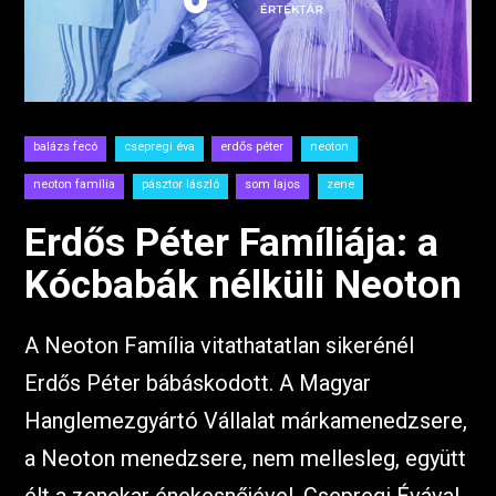
balázs fecó
csepregi éva
erdős péter
neoton
neoton família
pásztor lászló
som lajos
zene
Erdős Péter Famíliája: a
Kócbabák nélküli Neoton
A Neoton Família vitathatatlan sikerénél
Erdős Péter bábáskodott. A Magyar
Hanglemezgyártó Vállalat márkamenedzsere,
a Neoton menedzsere, nem mellesleg, együtt