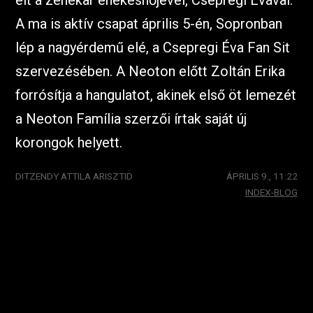
élt a zenekar énekesnőjével, Csepregi Évával.
A ma is aktív csapat április 5-én, Sopronban
lép a nagyérdemű elé, a Csepregi Éva Fan Sit
szervezésében. A Neoton előtt Zoltán Erika
forrósítja a hangulatot, akinek első öt lemezét
a Neoton Família szerzői írtak saját új
korongok helyett.
DITZENDY ATTILA ARISZTID
ÁPRILIS 9., 11:22
INDEX-BLOG