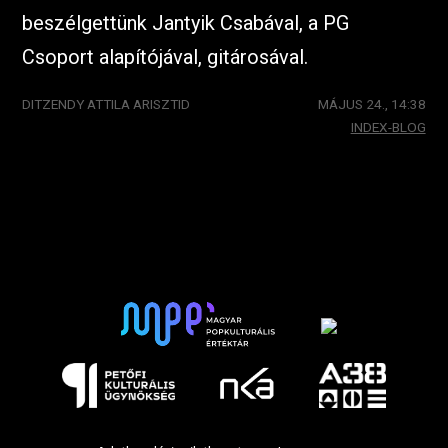
beszélgettünk Jantyik Csabával, a PG
Csoport alapítójával, gitárosával.
DITZENDY ATTILA ARISZTID
MÁJUS 24., 14:38
INDEX-BLOG