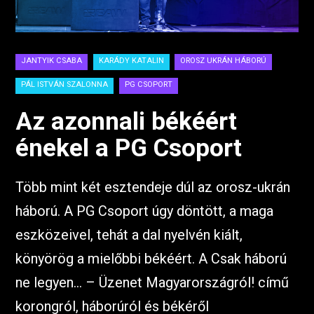
JANTYIK CSABA
KARÁDY KATALIN
OROSZ UKRÁN HÁBORÚ
PÁL ISTVÁN SZALONNA
PG CSOPORT
Az azonnali békéért
énekel a PG Csoport
Több mint két esztendeje dúl az orosz-ukrán
háború. A PG Csoport úgy döntött, a maga
eszközeivel, tehát a dal nyelvén kiált,
könyörög a mielőbbi békéért. A Csak háború
ne legyen… – Üzenet Magyarországról! című
korongról, háborúról és békéről