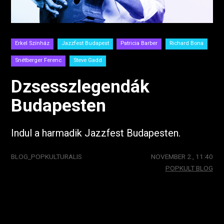
Erkel Színház
Jazzfest Budapest
Patricia Barber
Richard Bona
Snétberger Ferenc
Steve Gadd
Dzsesszlegendák
Budapesten
Indul a harmadik Jazzfest Budapesten.
BLOG_POPKULTURALIS
NOVEMBER 2., 11:40
POPKULT BLOG