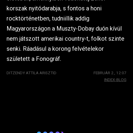
korszak nyitódarabja, s fontos a honi
rocktörténetben, tudniillik addig
Magyarországon a Muszty-Dobay duón kívül
nem játszott amerikai country-t, folkot szinte
senki. Ráadásul a korong felvételekor
született a Fonográf.
DITZENDY ATTILA ARISZTID
FEBRUÁR 2., 12:07
INDEX-BLOG