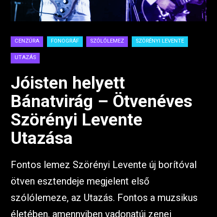
CENZÚRA
FONOGRÁF
SZÓLÓLEMEZ
SZÖRÉNYI LEVENTE
UTAZÁS
Jóisten helyett
Bánatvirág – Ötvenéves
Szörényi Levente
Utazása
Fontos lemez Szörényi Levente új borítóval
ötven esztendeje megjelent első
szólólemeze, az Utazás. Fontos a muzsikus
életében, amennyiben vadonatúj zenei