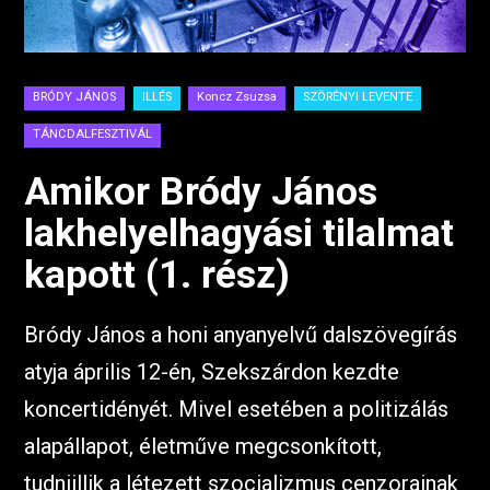
BRÓDY JÁNOS
ILLÉS
Koncz Zsuzsa
SZÖRÉNYI LEVENTE
TÁNCDALFESZTIVÁL
Amikor Bródy János
lakhelyelhagyási tilalmat
kapott (1. rész)
Bródy János a honi anyanyelvű dalszövegírás
atyja április 12-én, Szekszárdon kezdte
koncertidényét. Mivel esetében a politizálás
alapállapot, életműve megcsonkított,
tudniillik a létezett szocializmus cenzorainak