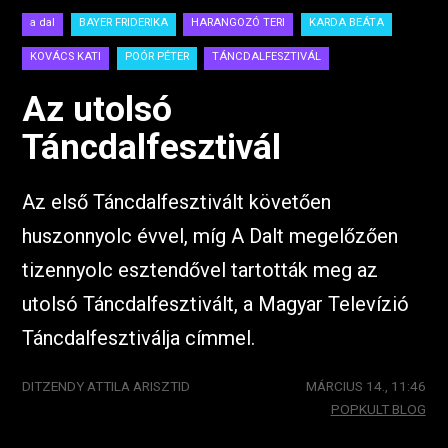
a dal
BAYER FRIDERIKA
HARANGOZÓ TERI
KARDA BEÁTA
KOVÁCS KATI
POÓR PÉTER
TÁNCDALFESZTIVÁL
Az utolsó
Táncdalfesztivál
Az első Táncdalfesztivált követően
huszonnyolc évvel, míg A Dalt megelőzően
tizennyolc esztendővel tartották meg az
utolsó Táncdalfesztivált, a Magyar Televízió
Táncdalfesztiválja címmel.
DITZENDY ATTILA ARISZTID
MÁRCIUS 14., 11:46
POPKULT BLOG