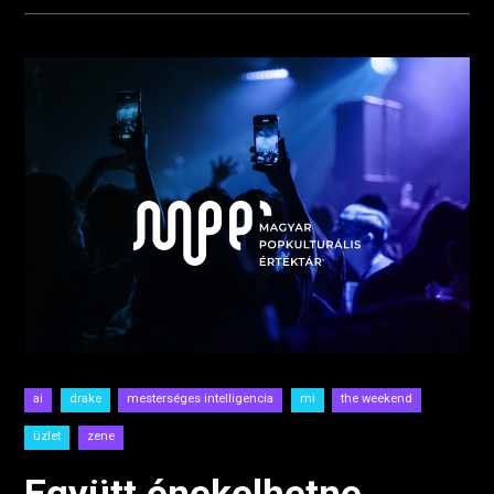
ai
drake
mesterséges intelligencia
mi
the weekend
üzlet
zene
Együtt énekelhetne