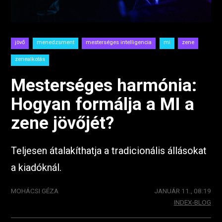
jövő
menedzsment
mesterséges intelligencia
mi
zene
zenealkotás
Mesterséges harmónia:
Hogyan formálja a MI a
zene jövőjét?
Teljesen átalakíthatja a tradicionális állásokat
a kiadóknál.
MOHÁCSI GÉZA
JANUÁR 11., 08:19
INDEX-BLOG