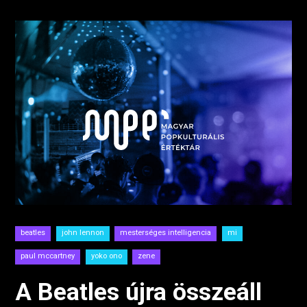
beatles
john lennon
mesterséges intelligencia
mi
paul mccartney
yoko ono
zene
A Beatles újra összeáll