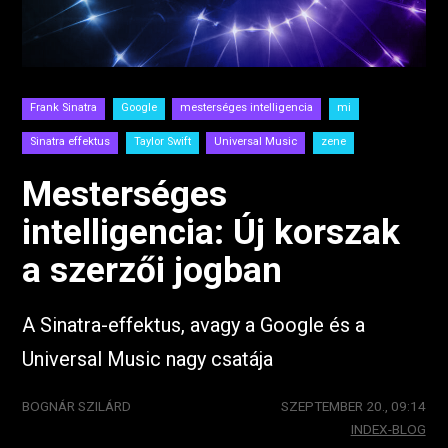
Frank Sinatra
Google
mesterséges intelligencia
mi
Sinatra effektus
Taylor Swift
Universal Music
zene
Mesterséges
intelligencia: Új korszak
a szerzői jogban
A Sinatra-effektus, avagy a Google és a
Universal Music nagy csatája
BOGNÁR SZILÁRD
SZEPTEMBER 20., 09:14
INDEX-BLOG